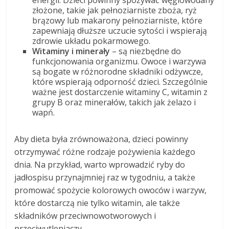
energii. Dzieci powinny spożywać węglowodany
złożone, takie jak pełnoziarniste zboża, ryż
brązowy lub makarony pełnoziarniste, które
zapewniają dłuższe uczucie sytości i wspierają
zdrowie układu pokarmowego.
Witaminy i minerały
– są niezbędne do
funkcjonowania organizmu. Owoce i warzywa
są bogate w różnorodne składniki odżywcze,
które wspierają odporność dzieci. Szczególnie
ważne jest dostarczenie witaminy C, witamin z
grupy B oraz minerałów, takich jak żelazo i
wapń.
Aby dieta była zrównoważona, dzieci powinny
otrzymywać różne rodzaje pożywienia każdego
dnia. Na przykład, warto wprowadzić ryby do
jadłospisu przynajmniej raz w tygodniu, a także
promować spożycie kolorowych owoców i warzyw,
które dostarczą nie tylko witamin, ale także
składników przeciwnowotworowych i
przeciwutleniaczy.