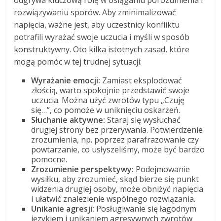
odgrywa kluczową rolę w osiąganiu porozumienia i
rozwiązywaniu sporów. Aby zminimalizować
napięcia, ważne jest, aby uczestnicy konfliktu
potrafili wyrażać swoje uczucia i myśli w sposób
konstruktywny. Oto kilka istotnych zasad, które
mogą pomóc w tej trudnej sytuacji:
Wyrażanie emocji:
Zamiast eksplodować
złością, warto spokojnie przedstawić swoje
uczucia. Można użyć zwrotów typu „Czuję
się…”, co pomoże w uniknięciu oskarżeń.
Słuchanie aktywne:
Staraj się wysłuchać
drugiej strony bez przerywania. Potwierdzenie
zrozumienia, np. poprzez parafrazowanie czy
powtarzanie, co usłyszeliśmy, może być bardzo
pomocne.
Zrozumienie perspektywy:
Podejmowanie
wysiłku, aby zrozumieć, skąd bierze się punkt
widzenia drugiej osoby, może obniżyć napięcia
i ułatwić znalezienie wspólnego rozwiązania.
Unikanie agresji:
Posługiwanie się łagodnym
językiem i unikaniem agresywnych zwrotów