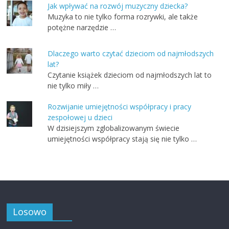
Jak wpływać na rozwój muzyczny dziecka?
Muzyka to nie tylko forma rozrywki, ale także
potężne narzędzie …
Dlaczego warto czytać dzieciom od najmłodszych
lat?
Czytanie książek dzieciom od najmłodszych lat to
nie tylko miły …
Rozwijanie umiejętności współpracy i pracy
zespołowej u dzieci
W dzisiejszym zglobalizowanym świecie
umiejętności współpracy stają się nie tylko …
Losowo