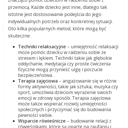
znacząco pomóc dzieciom w radzeniu sobie z
przemocą. Każde dziecko jest inne, dlatego tak
istotne jest dostosowanie podejścia do jego
indywidualnych potrzeb oraz konkretnej sytuacji.
Oto kilka popularnych metod, które mogą być
skuteczne:
Techniki relaksacyjne
– umiejętność relaksacji
może pomóc dziecku w radzeniu sobie ze
stresem i lękiem. Techniki takie jak głębokie
oddychanie, medytacja czy proste ćwiczenia
fizyczne mogą przynieść ulgę i poczucie
bezpieczeństwa.
Terapia zajęciowa
– angażowanie się w różne
formy aktywności, takie jak sztuka, muzyka czy
sport, umożliwia dzieciom wyrażenie swoich
emocji w zdrowy sposób. Terapia zajęciowa
może także wspierać rozwój umiejętności
społecznych i przyczyniać się do budowania
pewności siebie.
Wsparcie rówieśnicze
– budowanie relacji z
rówieśnikami, które są oparte na zaufaniu i