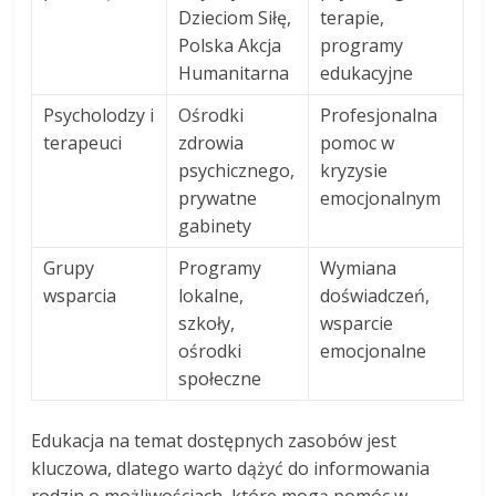
Dzieciom Siłę,
terapie,
Polska Akcja
programy
Humanitarna
edukacyjne
Psycholodzy i
Ośrodki
Profesjonalna
terapeuci
zdrowia
pomoc w
psychicznego,
kryzysie
prywatne
emocjonalnym
gabinety
Grupy
Programy
Wymiana
wsparcia
lokalne,
doświadczeń,
szkoły,
wsparcie
ośrodki
emocjonalne
społeczne
Edukacja na temat dostępnych zasobów jest
kluczowa, dlatego warto dążyć do informowania