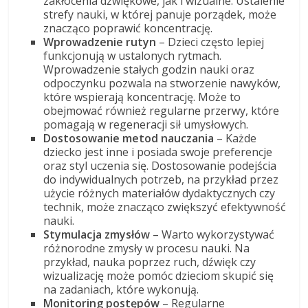
zakłócenia dźwiękowe, jak i wizualne. Ustalenie
strefy nauki, w której panuje porządek, może
znacząco poprawić koncentrację.
Wprowadzenie rutyn
– Dzieci często lepiej
funkcjonują w ustalonych rytmach.
Wprowadzenie stałych godzin nauki oraz
odpoczynku pozwala na stworzenie nawyków,
które wspierają koncentrację. Może to
obejmować również regularne przerwy, które
pomagają w regeneracji sił umysłowych.
Dostosowanie metod nauczania
– Każde
dziecko jest inne i posiada swoje preferencje
oraz styl uczenia się. Dostosowanie podejścia
do indywidualnych potrzeb, na przykład przez
użycie różnych materiałów dydaktycznych czy
technik, może znacząco zwiększyć efektywność
nauki.
Stymulacja zmysłów
– Warto wykorzystywać
różnorodne zmysły w procesu nauki. Na
przykład, nauka poprzez ruch, dźwięk czy
wizualizację może pomóc dzieciom skupić się
na zadaniach, które wykonują.
Monitoring postępów
– Regularne