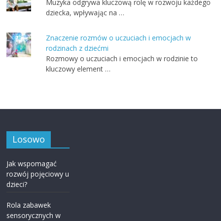
Muzyka odgrywa kluczową rolę w rozwoju każdego
dziecka, wpływając na …
Znaczenie rozmów o uczuciach i emocjach w
rodzinach z dziećmi
Rozmowy o uczuciach i emocjach w rodzinie to
kluczowy element …
Losowo
Jak wspomagać
rozwój pojęciowy u
dzieci?
Rola zabawek
sensorycznych w