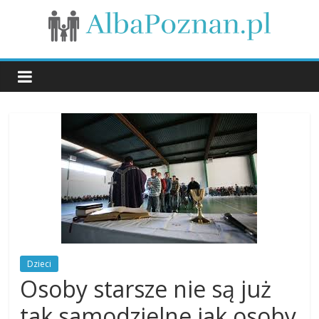
Skip
to
content
Dzieci
i
rodzina
Dzieci
Osoby starsze nie są już
tak samodzielne jak osoby