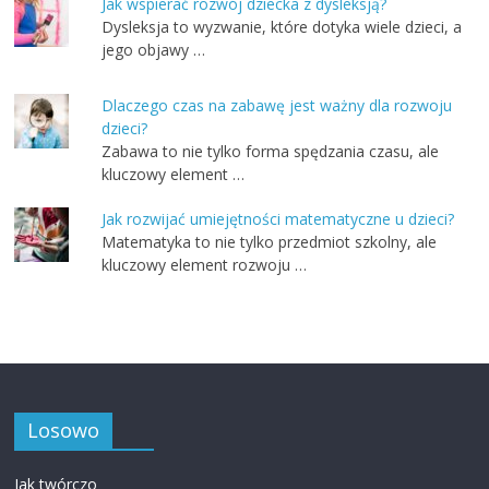
Jak wspierać rozwój dziecka z dysleksją?
Dysleksja to wyzwanie, które dotyka wiele dzieci, a
jego objawy …
Dlaczego czas na zabawę jest ważny dla rozwoju
dzieci?
Zabawa to nie tylko forma spędzania czasu, ale
kluczowy element …
Jak rozwijać umiejętności matematyczne u dzieci?
Matematyka to nie tylko przedmiot szkolny, ale
kluczowy element rozwoju …
Losowo
Jak twórczo