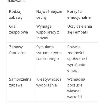
malowanie.
Rodzaj
Najważniejsze
Korzyści
zabawy
cechy
emocjonalne
Gra
Wymaga
Uczy dzielenia
zespołowa
współpracy z
się i empatii
innymi
Zabawy
Symulacja
Rozwija
fabularne
sytuacji z życia
zdolności
codziennego
społeczne i
wyrażanie
emocji
Samodzielna
Kreatywność i
Wzmacnia
zabawa
wyobraźnia
poczucie
własnej
wartości