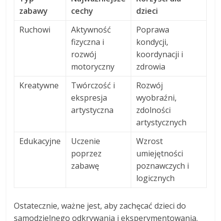
zabawy
cechy
dzieci
Ruchowi
Aktywność
Poprawa
fizyczna i
kondycji,
rozwój
koordynacji i
motoryczny
zdrowia
Kreatywne
Twórczość i
Rozwój
ekspresja
wyobraźni,
artystyczna
zdolności
artystycznych
Edukacyjne
Uczenie
Wzrost
poprzez
umiejętności
zabawę
poznawczych i
logicznych
Ostatecznie, ważne jest, aby zachęcać dzieci do
samodzielnego odkrywania i eksperymentowania.