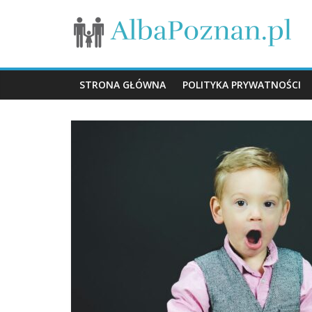
Skip
Dzieci
to
content
i
STRONA GŁÓWNA
POLITYKA PRYWATNOŚCI
rodzina