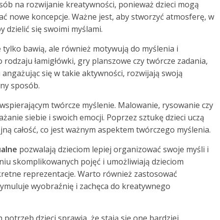
sób na rozwijanie kreatywności, ponieważ dzieci mogą
ać nowe koncepcje. Ważne jest, aby stworzyć atmosferę, w
y dzielić się swoimi myślami.
ie tylko bawią, ale również motywują do myślenia i
rodzaju łamigłówki, gry planszowe czy twórcze zadania,
 angażując się w takie aktywności, rozwijają swoją
ny sposób.
wspierającym twórcze myślenie. Malowanie, rysowanie czy
żanie siebie i swoich emocji. Poprzez sztukę dzieci uczą
ójną całość, co jest ważnym aspektem twórczego myślenia.
ualne
pozwalają dzieciom lepiej organizować swoje myśli i
niu skomplikowanych pojęć i umożliwiają dzieciom
kretne reprezentacje. Warto również zastosować
o stymuluje wyobraźnię i zachęca do kreatywnego
otrzeb dzieci sprawia, że stają się one bardziej