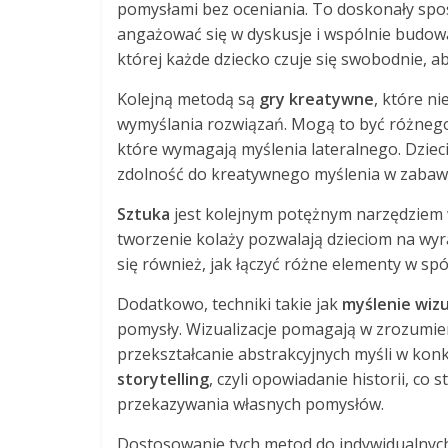
pomysłami bez oceniania. To doskonały spo
angażować się w dyskusje i wspólnie budow
której każde dziecko czuje się swobodnie, ab
Kolejną metodą są
gry kreatywne
, które n
wymyślania rozwiązań. Mogą to być różnego 
które wymagają myślenia lateralnego. Dzieci
zdolność do kreatywnego myślenia w zabaw
Sztuka
jest kolejnym potężnym narzędziem 
tworzenie kolaży pozwalają dzieciom na wyra
się również, jak łączyć różne elementy w sp
Dodatkowo, techniki takie jak
myślenie wiz
pomysły. Wizualizacje pomagają w zrozumie
przekształcanie abstrakcyjnych myśli w kon
storytelling
, czyli opowiadanie historii, c
przekazywania własnych pomysłów.
Dostosowanie tych metod do indywidualnych p