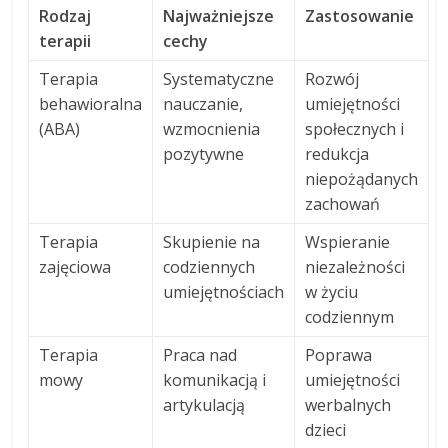
Rodzaj
Najważniejsze
Zastosowanie
terapii
cechy
Terapia
Systematyczne
Rozwój
behawioralna
nauczanie,
umiejętności
(ABA)
wzmocnienia
społecznych i
pozytywne
redukcja
niepożądanych
zachowań
Terapia
Skupienie na
Wspieranie
zajęciowa
codziennych
niezależności
umiejętnościach
w życiu
codziennym
Terapia
Praca nad
Poprawa
mowy
komunikacją i
umiejętności
artykulacją
werbalnych
dzieci