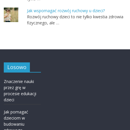
Jak wspomagać rozwój ruchowy u dzieci?
Rozwój ruchowy dzieci to nie tylko kwestia zdrowia
fizycznego, ale …
Losowo
Znaczenie nauki
przez grę w
procesie edukacji
dzieci
Jak pomagać
dzieciom w
budowaniu